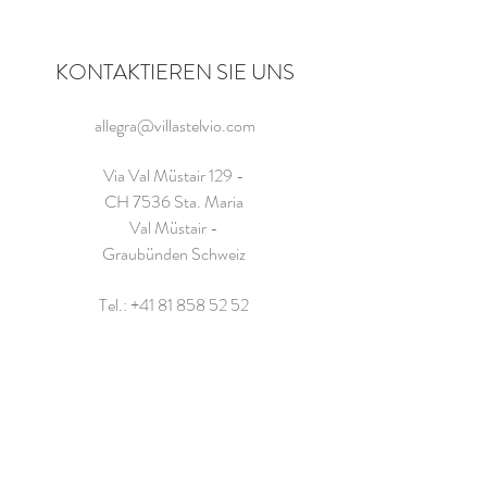
KONTAKTIEREN SIE UNS
allegra@villastelvio.com
Via Val Müstair 129 -
CH 7536 Sta. Maria
Val Müstair -
Graubünden Schweiz
Tel.:
+41 81 858 52 52
Namen eingeben
E-Mail-Adresse eingeben