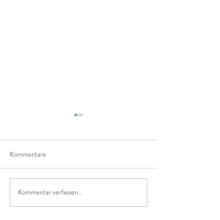
Kommentare
ohne SchnickSchna
Kommentar verfassen...
gut gestartet und gespendet...