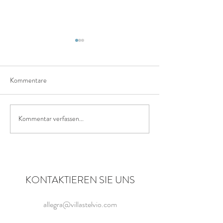
Kommentare
ohne SchnickSchna
Kommentar verfassen...
gut gestartet und gespendet...
KONTAKTIEREN SIE UNS
allegra@villastelvio.com