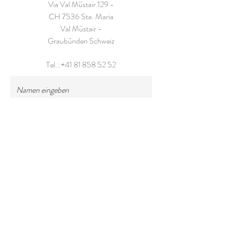
Via Val Müstair 129 -
CH 7536 Sta. Maria
Val Müstair -
Graubünden Schweiz
Tel.:
+41 81 858 52 52
Namen eingeben
E-Mail-Adresse eingeben
Betreff eingeben
Nachricht eingeben