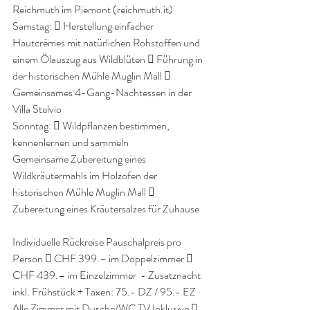
Reichmuth im Piemont (reichmuth.it) 
Samstag:  Herstellung einfacher 
Hautcrèmes mit natürlichen Rohstoffen und 
einem Ölauszug aus Wildblüten  Führung in 
der historischen Mühle Muglin Mall  
Gemeinsames 4-Gang-Nachtessen in der 
Villa Stelvio 
Sonntag:  Wildpflanzen bestimmen, 
kennenlernen und sammeln
Gemeinsame Zubereitung eines 
Wildkräutermahls im Holzofen der 
historischen Mühle Muglin Mall  
Zubereitung eines Kräutersalzes für Zuhause
Individuelle Rückreise Pauschalpreis pro 
Person  CHF 399.– im Doppelzimmer 
CHF 439.– im Einzelzimmer  - Zusatznacht 
inkl. Frühstück + Taxen: 75.- DZ / 95.- EZ 
Alle Zimmer mit Dusche/WC TV Inklusive  