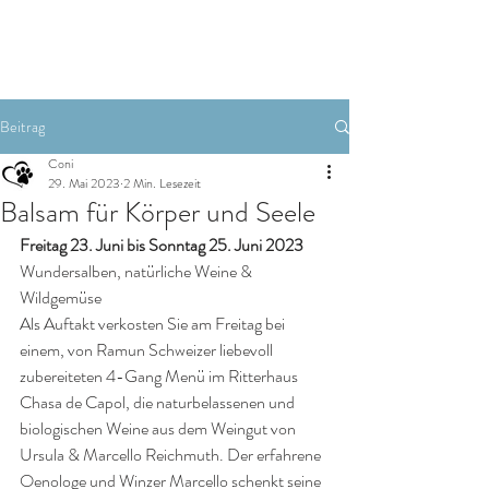
Zimmer buchen
Beitrag
Coni
29. Mai 2023
2 Min. Lesezeit
Balsam für Körper und Seele
Freitag 23. Juni bis Sonntag 25. Juni 2023
Wundersalben, natürliche Weine & 
Wildgemüse 
Als Auftakt verkosten Sie am Freitag bei 
einem, von Ramun Schweizer liebevoll 
zubereiteten 4-Gang Menü im Ritterhaus 
Chasa de Capol, die naturbelassenen und 
biologischen Weine aus dem Weingut von 
Ursula & Marcello Reichmuth. Der erfahrene 
Oenologe und Winzer Marcello schenkt seine 