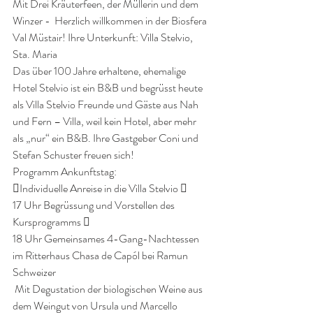
Mit Drei Kräuterfeen, der Müllerin und dem 
Winzer -  Herzlich willkommen in der Biosfera 
Val Müstair! Ihre Unterkunft: Villa Stelvio, 
Sta. Maria 
Das über 100 Jahre erhaltene, ehemalige 
Hotel Stelvio ist ein B&B und begrüsst heute 
als Villa Stelvio Freunde und Gäste aus Nah 
und Fern – Villa, weil kein Hotel, aber mehr 
als „nur“ ein B&B. Ihre Gastgeber Coni und 
Stefan Schuster freuen sich! 
Programm Ankunftstag: 
Individuelle Anreise in die Villa Stelvio  
17 Uhr Begrüssung und Vorstellen des 
Kursprogramms 
18 Uhr Gemeinsames 4-Gang-Nachtessen 
im Ritterhaus Chasa de Capól bei Ramun 
Schweizer 
 Mit Degustation der biologischen Weine aus 
dem Weingut von Ursula und Marcello 