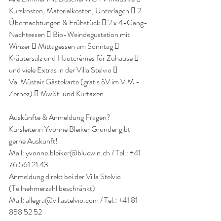
Kurskosten, Materialkosten, Unterlagen  2 
Übernachtungen & Frühstück  2 x 4-Gang-
Nachtessen  Bio-Weindegustation mit 
Winzer  Mittagessen am Sonntag  
Kräutersalz und Hautcrèmes für Zuhause - 
und viele Extras in der Villa Stelvio 
Val Müstair Gästekarte (gratis öV im V.M - 
Zernez)  MwSt. und Kurtaxen
Auskünfte & Anmeldung Fragen?
Kursleiterin Yvonne Bleiker Grunder gibt 
gerne Auskunft!
Mail: yvonne.bleiker@bluewin.ch / Tel.: +41 
76 561 21 43
Anmeldung direkt bei der Villa Stelvio 
(Teilnehmerzahl beschränkt) 
Mail: allegra@villastelvio.com / Tel.: +41 81 
858 52 52